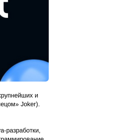
крупнейших и
ецом» Joker).
a-разработки,
ограммирование