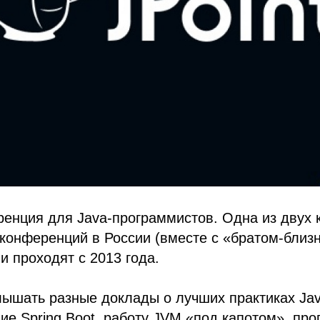
нция для Java-программистов. Одна из двух 
конференций в России (вместе с «братом-близн
 проходят с 2013 года.
ышать разные доклады о лучших практиках Jav
ие Spring Boot, работу JVM «под капотом», пр