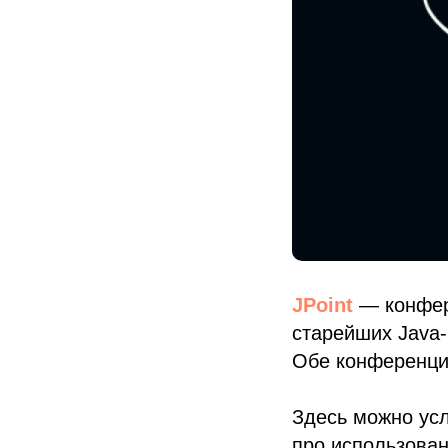
JPoint
— конфере
старейших Java-
Обе конференции
Здесь можно усл
про использован